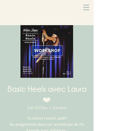
Basic Heels avec Laura
❤️
Sat 02 Nov
  |  
Genève
Tu aimes l’exotic pole?
Au programme dans ces workshops de fin
d’année avec @lilaloaa :