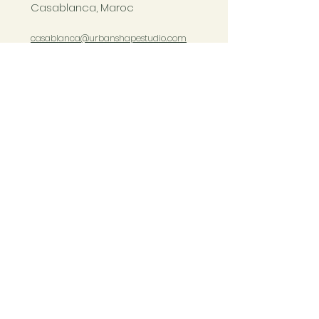
Casablanca, Maroc
casablanca@urbanshapestudio.com
Tel. +212 6
63 751 321
Cours du mardi au samedi
de 09h à 20h30
COURS CASABLANCA
Copyright Ⓒ Urban Shape 2023