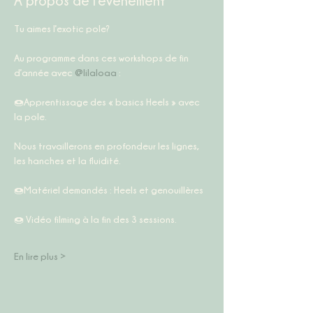
À propos de l'événement
Tu aimes l’exotic pole?
Au programme dans ces workshops de fin 
d’année avec 
@lilaloaa
 :
🍩Apprentissage des « basics Heels » avec 
la pole.
Nous travaillerons en profondeur les lignes, 
les hanches et la fluidité.
🍩Matériel demandés : Heels et genouillères
🍩 Vidéo filming à la fin des 3 sessions.
En lire plus >