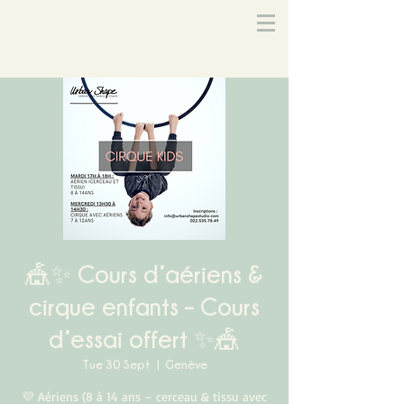
🎪✨ Cours d’aériens &
cirque enfants – Cours
d’essai offert ✨🎪
Tue 30 Sept
  |  
Genève
💜 Aériens (8 à 14 ans – cerceau & tissu avec