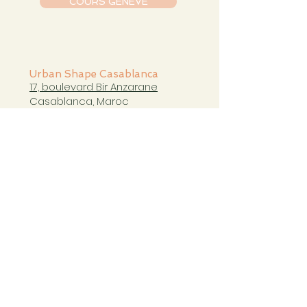
COURS GENÈVE
Urban Shape Casablanca
17, boulevard Bir Anzarane
Casablanca, Maroc
casablanca@urbanshapestudio.com
Tel. +212 6
63 751 321
Cours du mardi au samedi
de 09h à 20h30
COURS CASABLANCA