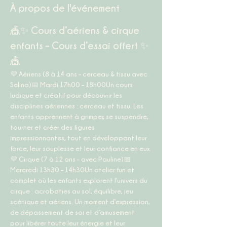
À propos de l'événement
🎪✨ Cours d’aériens & cirque 
enfants – Cours d’essai offert ✨
🎪
💜 
Aériens (8 à 14 ans – cerceau & tissu avec 
Selina)
📅 
Mardi 17h00 – 18h00
Un cours 
ludique et créatif pour découvrir les 
disciplines aériennes : cerceau et tissu. Les 
enfants apprennent à grimper, se suspendre, 
tourner et créer des figures 
impressionnantes, tout en développant leur 
force, leur souplesse et leur confiance en eux.
💜 
Cirque (7 à 12 ans – avec Pauline)
📅 
Mercredi 13h30 – 14h30
Un atelier fun et 
complet où les enfants explorent l’univers du 
cirque : acrobaties au sol, équilibre, jeu 
scénique et aériens. Un moment d’expression, 
de dépassement de soi et d’amusement 
pour libérer toute leur énergie et leur 