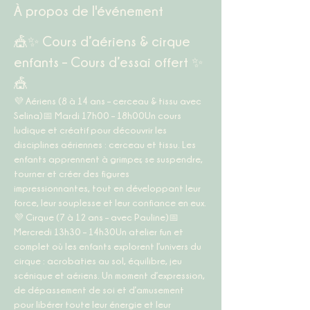
À propos de l'événement
🎪✨ Cours d’aériens & cirque 
enfants – Cours d’essai offert ✨
🎪
💜 
Aériens (8 à 14 ans – cerceau & tissu avec 
Selina)
📅 
Mardi 17h00 – 18h00
Un cours 
ludique et créatif pour découvrir les 
disciplines aériennes : cerceau et tissu. Les 
enfants apprennent à grimper, se suspendre, 
tourner et créer des figures 
impressionnantes, tout en développant leur 
force, leur souplesse et leur confiance en eux.
💜 
Cirque (7 à 12 ans – avec Pauline)
📅 
Mercredi 13h30 – 14h30
Un atelier fun et 
complet où les enfants explorent l’univers du 
cirque : acrobaties au sol, équilibre, jeu 
scénique et aériens. Un moment d’expression, 
de dépassement de soi et d’amusement 
pour libérer toute leur énergie et leur 