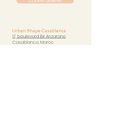
COURS GENÈVE
Urban Shape Casablanca
17, boulevard Bir Anzarane
Casablanca, Maroc
casablanca@urbanshapestudio.com
Tel. +212 6
63 751 321
Cours du mardi au samedi
de 09h à 20h30
COURS CASABLANCA