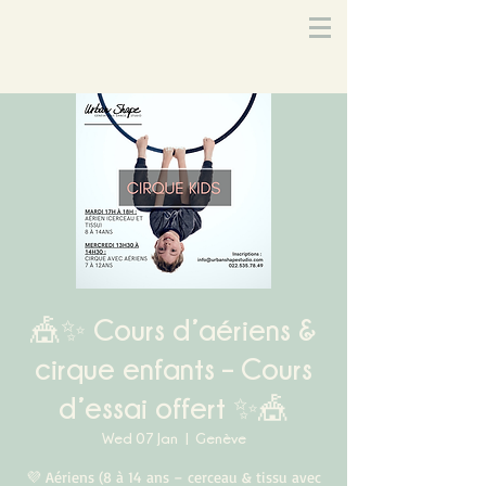
🎪✨ Cours d’aériens &
cirque enfants – Cours
d’essai offert ✨🎪
Wed 07 Jan
  |  
Genève
💜 Aériens (8 à 14 ans – cerceau & tissu avec