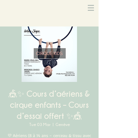
🎪✨ Cours d’aériens &
cirque enfants – Cours
d’essai offert ✨🎪
Tue 03 Mar
  |  
Genève
💜 Aériens (8 à 14 ans – cerceau & tissu avec