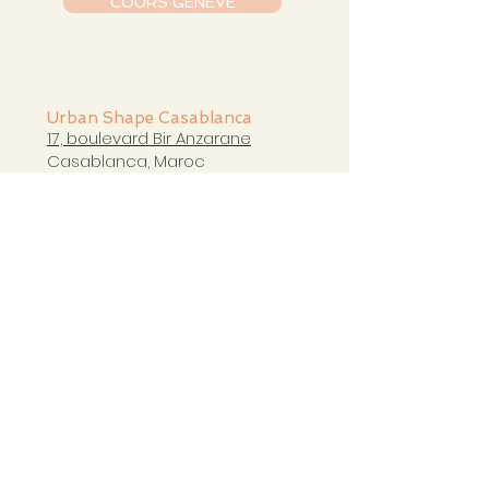
COURS GENÈVE
Urban Shape Casablanca
17, boulevard Bir Anzarane
Casablanca, Maroc
casablanca@urbanshapestudio.com
Tel. +212 6
63 751 321
Cours du mardi au samedi
de 09h à 20h30
COURS CASABLANCA