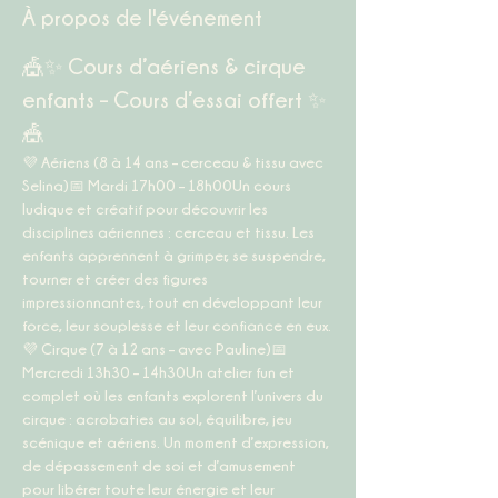
À propos de l'événement
🎪✨ Cours d’aériens & cirque 
enfants – Cours d’essai offert ✨
🎪
💜 
Aériens (8 à 14 ans – cerceau & tissu avec 
Selina)
📅 
Mardi 17h00 – 18h00
Un cours 
ludique et créatif pour découvrir les 
disciplines aériennes : cerceau et tissu. Les 
enfants apprennent à grimper, se suspendre, 
tourner et créer des figures 
impressionnantes, tout en développant leur 
force, leur souplesse et leur confiance en eux.
💜 
Cirque (7 à 12 ans – avec Pauline)
📅 
Mercredi 13h30 – 14h30
Un atelier fun et 
complet où les enfants explorent l’univers du 
cirque : acrobaties au sol, équilibre, jeu 
scénique et aériens. Un moment d’expression, 
de dépassement de soi et d’amusement 
pour libérer toute leur énergie et leur 