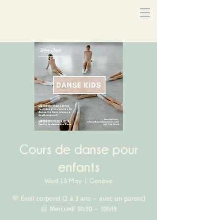
Cours de danse pour
enfants
Wed 13 May
  |  
Genève
💜 Éveil corporel (2 à 3 ans – avec un parent)
📅 Mercredi 9h30 – 10h15