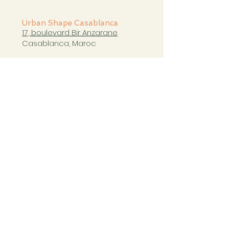
Urban Shape Casablanca
17, boulevard Bir Anzarane
Casablanca, Maroc
casablanca@urbanshapestudio.com
Tel. +212 6
63 751 321
Cours du mardi au samedi
de 09h à 20h30
COURS CASABLANCA
Copyright Ⓒ Urban Shape 2023