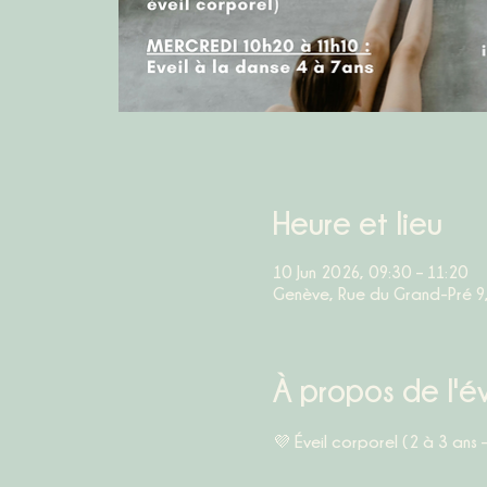
Heure et lieu
10 Jun 2026, 09:30 – 11:20
Genève, Rue du Grand-Pré 9
À propos de l'
💜 
Éveil corporel (2 à 3 ans 