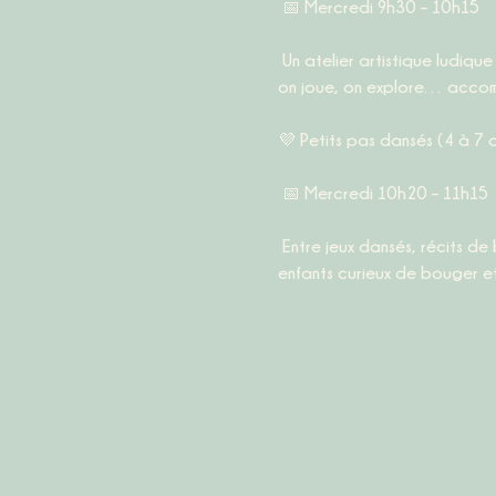
 📅 
Mercredi 9h30 – 10h15
 Un atelier artistique ludique pour éveiller les tout-petits à leur corps, au rythme, à l’espace et aux mouvements. On danse, 
on joue, on explore… accom
💜 
Petits pas dansés (4 à 7 
 📅 
Mercredi 10h20 – 11h15
 Entre jeux dansés, récits de ballets, explorations corporelles et créations inventives, cet atelier de danse créatif invite les 
enfants curieux de bouger et