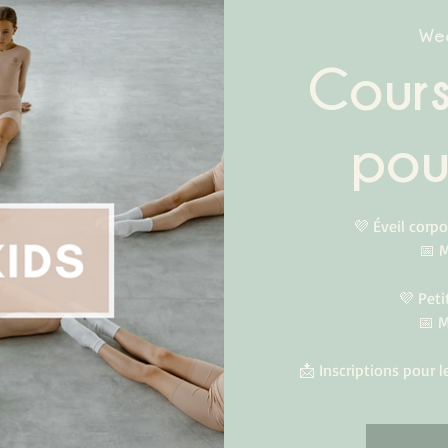
Wed
Cour
pou
💜 Éveil corpo
📅 
💜 Peti
📅 M
📩 Inscriptions pour 