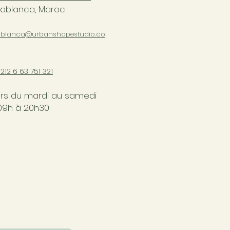
ablanca, Maroc
blanca@urbanshapestudio.co
+212 6
63 751 321
rs du mardi au samedi
09h à 20h30