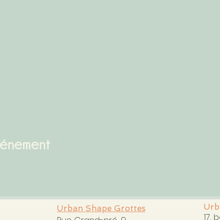
vénement
Urb
Urban Shape Grottes
17, 