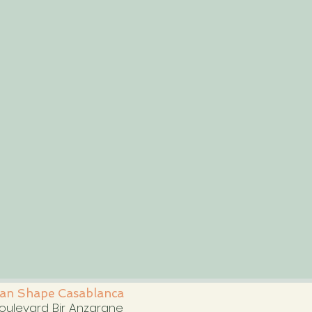
an Shape Casablanca
boulevard Bir Anzarane