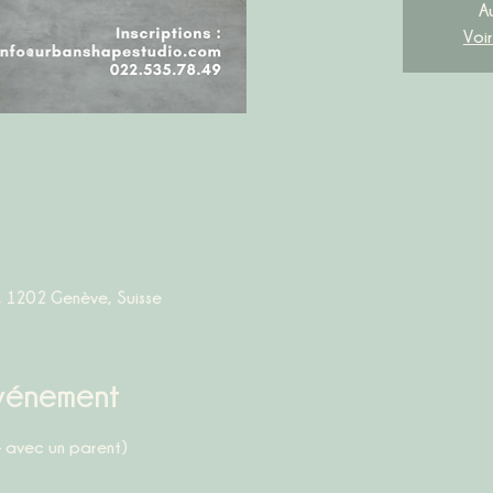
A
Voi
, 1202 Genève, Suisse
événement
– avec un parent)