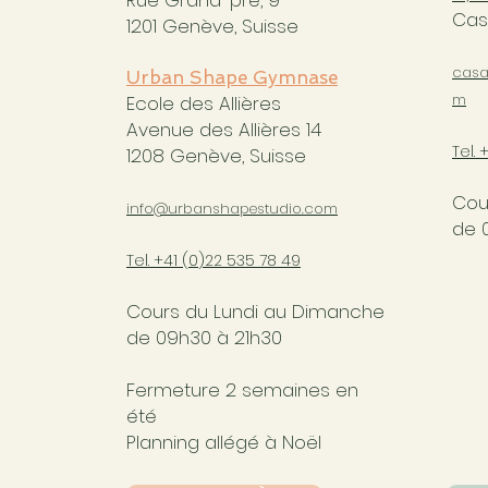
Rue Grand-pré, 9
Cas
1201 Genève, Suisse
casa
Urban Shape Gymnase
m
Ecole des Allières
Avenue des Allières 14
Tel. 
1208 Genève, Suisse
Cou
info@urbanshapestudio.com
de 
Tel. +41 (0
)22 535 78 49
Cours du Lundi au Dimanche
de 09h30 à 21h30
Fermeture 2 semaines en
été
Planning allégé à Noël