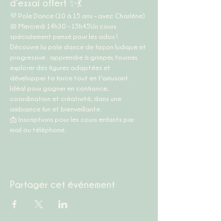
d’essai offert ✨💃
💜 
Pole Dance (10 à 15 ans – avec Charlène)
📅 
Mercredi 14h30 – 15h45
Un cours 
spécialement pensé pour les ados ! 
Découvre la pole dance de façon ludique et 
progressive : apprendre à grimper, tourner, 
explorer des figures adaptées et 
développer ta force tout en t’amusant. 
Idéal pour gagner en confiance, 
coordination et créativité, dans une 
ambiance fun et bienveillante.
📩 
Inscriptions pour les cours enfants par 
mail ou téléphone.
Partager cet événement