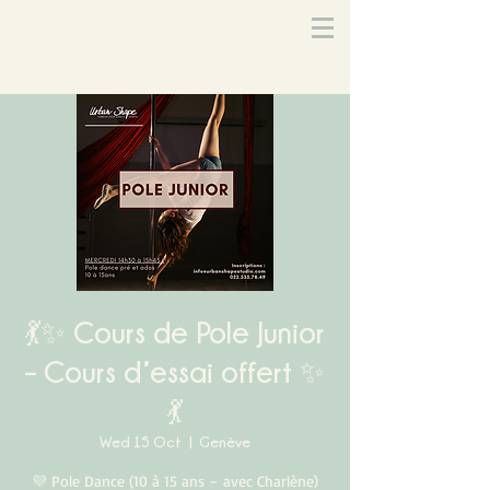
💃✨ Cours de Pole Junior
– Cours d’essai offert ✨
💃
Wed 15 Oct
  |  
Genève
💜 Pole Dance (10 à 15 ans – avec Charlène)