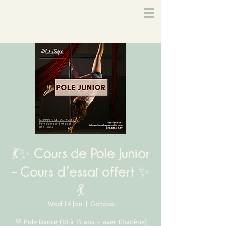
💃✨ Cours de Pole Junior
– Cours d’essai offert ✨
💃
Wed 14 Jan
  |  
Genève
💜 Pole Dance (10 à 15 ans – avec Charlène)