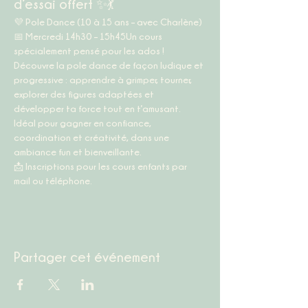
d’essai offert ✨💃
💜 
Pole Dance (10 à 15 ans – avec Charlène)
📅 
Mercredi 14h30 – 15h45
Un cours 
spécialement pensé pour les ados ! 
Découvre la pole dance de façon ludique et 
progressive : apprendre à grimper, tourner, 
explorer des figures adaptées et 
développer ta force tout en t’amusant. 
Idéal pour gagner en confiance, 
coordination et créativité, dans une 
ambiance fun et bienveillante.
📩 
Inscriptions pour les cours enfants par 
mail ou téléphone.
Partager cet événement