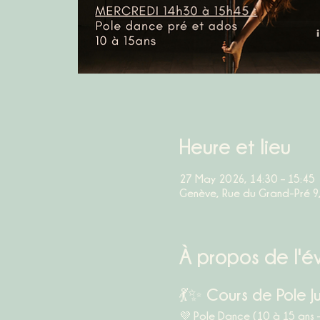
Heure et lieu
27 May 2026, 14:30 – 15:45
Genève, Rue du Grand-Pré 9
À propos de l'
💃✨ Cours de Pole Ju
💜 
Pole Dance (10 à 15 ans 