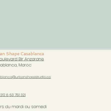
an Shape Casablanca
boulevard Bir Anzarane
ablanca, Maroc
blanca@urbanshapestudio.co
+212 6
63 751 321
rs du mardi au samedi