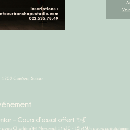
A
Voi
, 1202 Genève, Suisse
événement
nior – Cours d’essai offert ✨💃
– avec Charlène)
📅 
Mercredi 14h30 – 15h45
Un cours spécialement