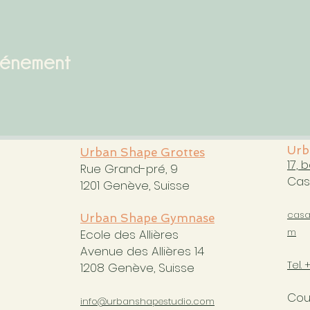
vénement
Urb
Urban Shape Grottes
17, 
Rue Grand-pré, 9
Cas
1201 Genève, Suisse
casa
Urban Shape Gymnase
m
Ecole des Allières
Avenue des Allières 14
Tel. 
1208 Genève, Suisse
Cou
info@urbanshapestudio.com