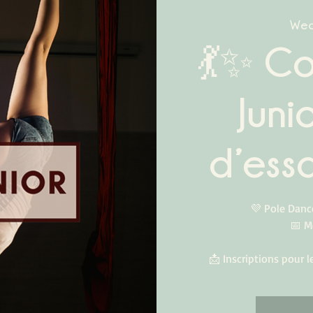
Wed
💃✨ Co
Juni
d’essa
💜 Pole Dance
📅 M
📩 Inscriptions pour 