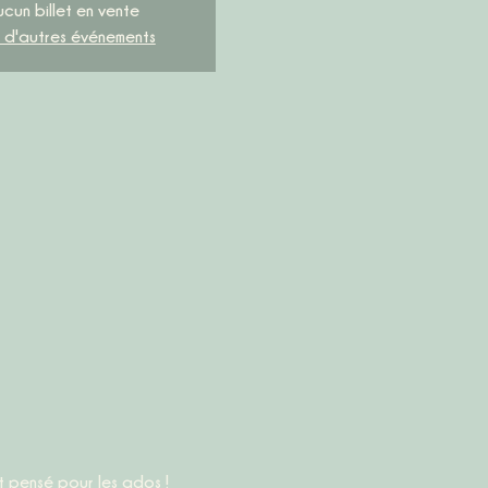
ucun billet en vente
r d'autres événements
 pensé pour les ados ! 