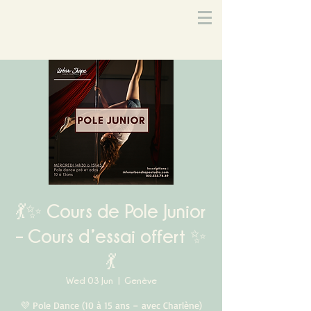
💃✨ Cours de Pole Junior
– Cours d’essai offert ✨
💃
Wed 03 Jun
  |  
Genève
💜 Pole Dance (10 à 15 ans – avec Charlène)