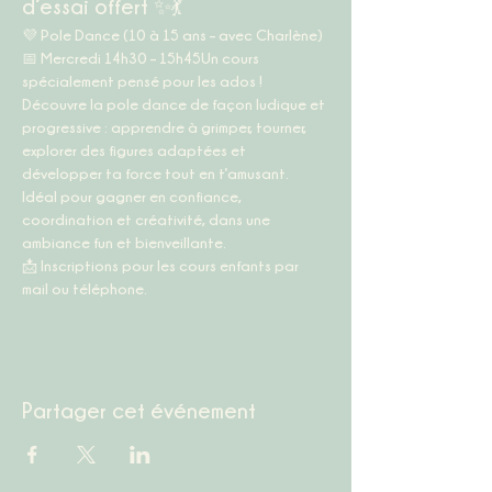
d’essai offert ✨💃
💜 
Pole Dance (10 à 15 ans – avec Charlène)
📅 
Mercredi 14h30 – 15h45
Un cours 
spécialement pensé pour les ados ! 
Découvre la pole dance de façon ludique et 
progressive : apprendre à grimper, tourner, 
explorer des figures adaptées et 
développer ta force tout en t’amusant. 
Idéal pour gagner en confiance, 
coordination et créativité, dans une 
ambiance fun et bienveillante.
📩 
Inscriptions pour les cours enfants par 
mail ou téléphone.
Partager cet événement