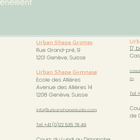
vénement
Urb
Urban Shape Grottes
17, 
Rue Grand-pré, 9
Cas
1201 Genève, Suisse
casa
Urban Shape Gymnase
m
Ecole des Allières
Avenue des Allières 14
Tel. 
1208 Genève, Suisse
Cou
info@urbanshapestudio.com
de 
Tel. +41 (0
)22 535 78 49
Cours du Lundi au Dimanche