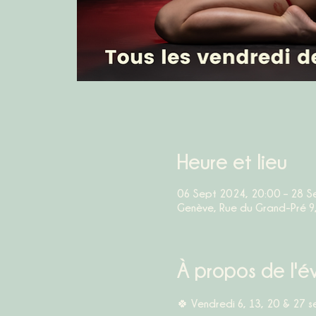
Heure et lieu
06 Sept 2024, 20:00 – 28 S
Genève, Rue du Grand-Pré 9
À propos de l'
🍀 Vendredi 6, 13, 20 & 27 