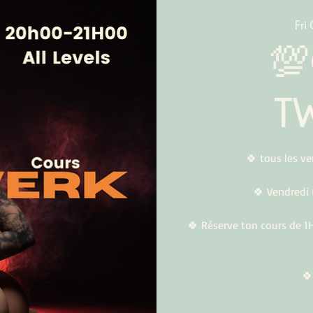
Fri

T
🍀 tous les v
🍀 Vendredi 
🍀 Réserve ton cours de 1
🍀