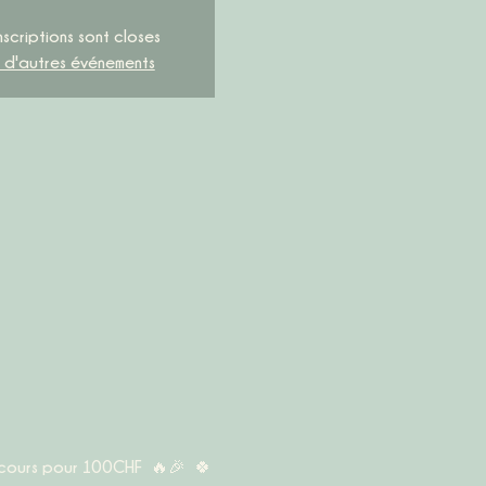
nscriptions sont closes
r d'autres événements
 cours pour 100CHF  🔥🎉  🍀