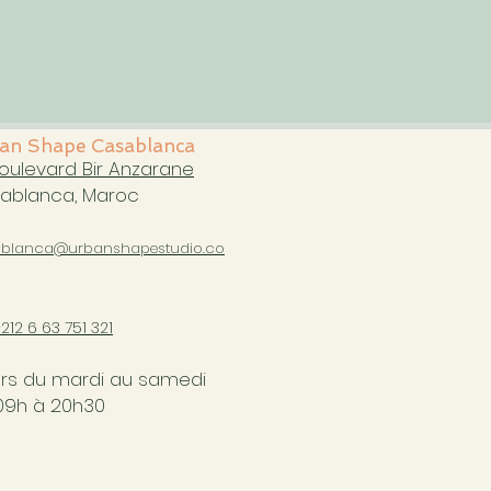
an Shape Casablanca
boulevard Bir Anzarane
ablanca, Maroc
blanca@urbanshapestudio.co
+212 6
63 751 321
rs du mardi au samedi
09h à 20h30