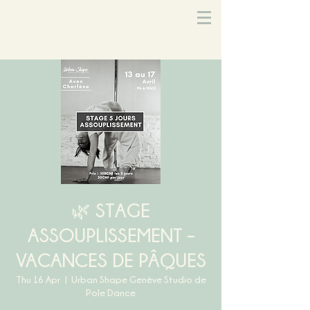
🌿 STAGE
ASSOUPLISSEMENT –
VACANCES DE PÂQUES
Thu 16 Apr
  |  
Urban Shape Genève Studio de
Pole Dance