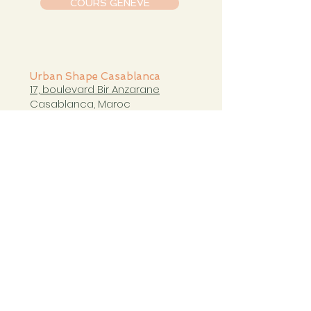
COURS GENÈVE
Urban Shape Casablanca
17, boulevard Bir Anzarane
Casablanca, Maroc
casablanca@urbanshapestudio.com
Tel. +212 6
63 751 321
Cours du mardi au samedi
de 09h à 20h30
COURS CASABLANCA