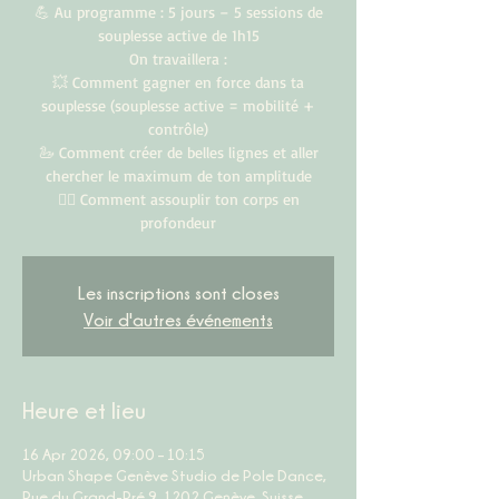
💪 Au programme : 5 jours – 5 sessions de
souplesse active de 1h15
On travaillera :
💥 Comment gagner en force dans ta
souplesse (souplesse active = mobilité +
contrôle)
🦢 Comment créer de belles lignes et aller
chercher le maximum de ton amplitude
🧘‍♀️ Comment assouplir ton corps en
profondeur
Les inscriptions sont closes
Voir d'autres événements
Heure et lieu
16 Apr 2026, 09:00 – 10:15
Urban Shape Genève Studio de Pole Dance,
Rue du Grand-Pré 9, 1202 Genève, Suisse