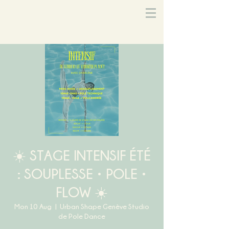
☀️ STAGE INTENSIF ÉTÉ
: SOUPLESSE • POLE •
FLOW ☀️
Mon 10 Aug
  |  
Urban Shape Genève Studio
de Pole Dance