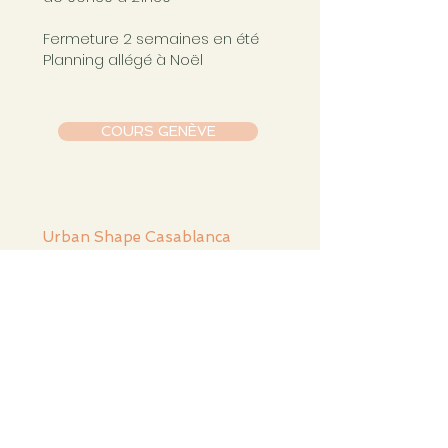
Fermeture 2 semaines en été
Planning allégé à Noël
COURS GENÈVE
Urban Shape Casablanca
17, boulevard Bir Anzarane
Casablanca, Maroc
casablanca@urbanshapestudio.com
Tel. +212 6
63 751 321
Cours du mardi au samedi
de 09h à 20h30