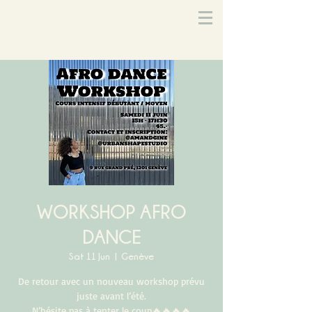
WORKSHOP AFRO
DANCE
Sat 11 Jun
  |  
Genève
De retour avec un nouveau workshop prévu
juste avant l’été.
N’hésite pas à tenter le coup🔥🔥🔥🔥