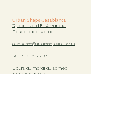
Urban Shape Casablanca
17, boulevard Bir Anzarane
Casablanca, Maroc
casablanca@urbanshapestudio.com
Tel. +212 6
63 751 321
Cours du mardi au samedi
de 09h à 20h30
COURS CASABLANCA
Copyright Ⓒ Urban Shape 2023