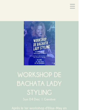
WORKSHOP DE
BACHATA LADY
STYLING
Sun 04 Dec
  |  
Genève
Après le 1er workshop d’Elisa-May en