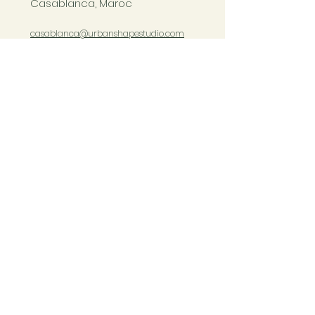
Casablanca, Maroc
casablanca@urbanshapestudio.com
Tel. +212 6
63 751 321
Cours du mardi au samedi
de 09h à 20h30
COURS CASABLANCA
Copyright Ⓒ Urban Shape 2023