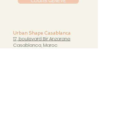
COURS GENÈVE
Urban Shape Casablanca
17, boulevard Bir Anzarane
Casablanca, Maroc
casablanca@urbanshapestudio.com
Tel. +212 6
63 751 321
Cours du mardi au samedi
de 09h à 20h30
COURS CASABLANCA