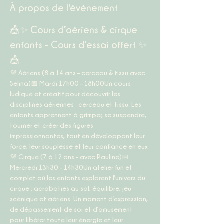
À propos de l'événement
🎪✨ Cours d’aériens & cirque 
enfants – Cours d’essai offert ✨
🎪
💜 
Aériens (8 à 14 ans – cerceau & tissu avec 
Selina)
📅 
Mardi 17h00 – 18h00
Un cours 
ludique et créatif pour découvrir les 
disciplines aériennes : cerceau et tissu. Les 
enfants apprennent à grimper, se suspendre, 
tourner et créer des figures 
impressionnantes, tout en développant leur 
force, leur souplesse et leur confiance en eux.
💜 
Cirque (7 à 12 ans – avec Pauline)
📅 
Mercredi 13h30 – 14h30
Un atelier fun et 
complet où les enfants explorent l’univers du 
cirque : acrobaties au sol, équilibre, jeu 
scénique et aériens. Un moment d’expression, 
de dépassement de soi et d’amusement 
pour libérer toute leur énergie et leur 