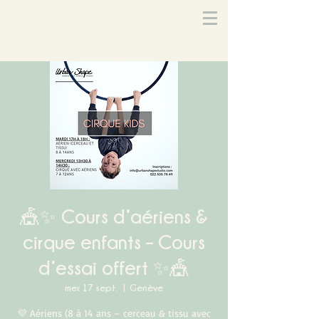
🎪✨ Cours d’aériens &
cirque enfants – Cours
d’essai offert ✨🎪
mer. 17 sept.
  |  
Genève
💜 Aériens (8 à 14 ans – cerceau & tissu avec