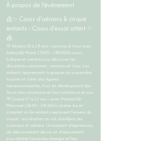
À propos de l'événement
🎪✨ Cours d’aériens & cirque 
enfants – Cours d’essai offert ✨
🎪
💜 
Aériens (8 à 14 ans – cerceau & tissu avec 
Selina)
📅 
Mardi 17h00 – 18h00
Un cours 
ludique et créatif pour découvrir les 
disciplines aériennes : cerceau et tissu. Les 
enfants apprennent à grimper, se suspendre, 
tourner et créer des figures 
impressionnantes, tout en développant leur 
force, leur souplesse et leur confiance en eux.
💜 
Cirque (7 à 12 ans – avec Pauline)
📅 
Mercredi 13h30 – 14h30
Un atelier fun et 
complet où les enfants explorent l’univers du 
cirque : acrobaties au sol, équilibre, jeu 
scénique et aériens. Un moment d’expression, 
de dépassement de soi et d’amusement 
pour libérer toute leur énergie et leur 