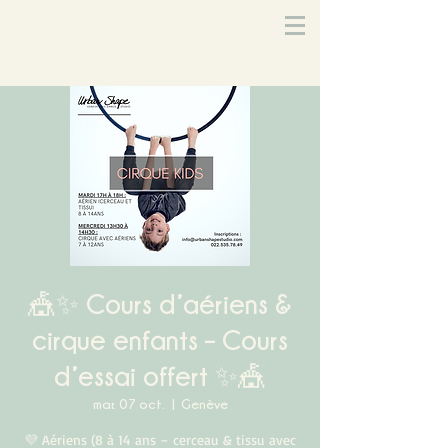
🎪✨ Cours d’aériens &
cirque enfants – Cours
d’essai offert ✨🎪
mar. 07 oct.
  |  
Genève
💜 Aériens (8 à 14 ans – cerceau & tissu avec