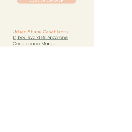
COURS GENÈVE
Urban Shape Casablanca
17, boulevard Bir Anzarane
Casablanca, Maroc
casablanca@urbanshapestudio.com
Tel. +212 6
63 751 321
Cours du mardi au samedi
de 09h à 20h30
COURS CASABLANCA