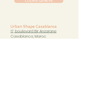
COURS GENÈVE
Urban Shape Casablanca
17, boulevard Bir Anzarane
Casablanca, Maroc
casablanca@urbanshapestudio.com
Tel. +212 6
63 751 321
Cours du mardi au samedi
de 09h à 20h30
COURS CASABLANCA