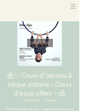
🎪✨ Cours d’aériens &
cirque enfants – Cours
d’essai offert ✨🎪
mer. 10 déc.
  |  
Genève
💜 Aériens (8 à 14 ans – cerceau & tissu avec