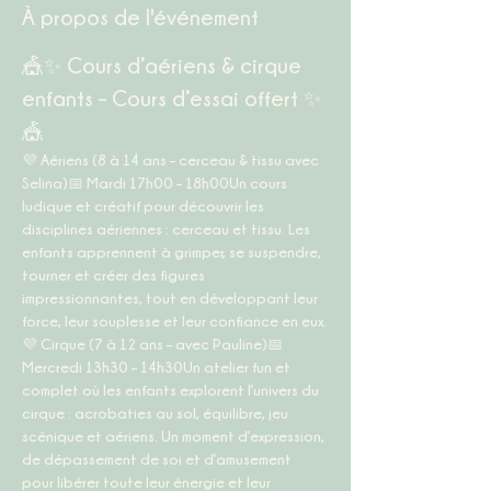
À propos de l'événement
🎪✨ Cours d’aériens & cirque 
enfants – Cours d’essai offert ✨
🎪
💜 
Aériens (8 à 14 ans – cerceau & tissu avec 
Selina)
📅 
Mardi 17h00 – 18h00
Un cours 
ludique et créatif pour découvrir les 
disciplines aériennes : cerceau et tissu. Les 
enfants apprennent à grimper, se suspendre, 
tourner et créer des figures 
impressionnantes, tout en développant leur 
force, leur souplesse et leur confiance en eux.
💜 
Cirque (7 à 12 ans – avec Pauline)
📅 
Mercredi 13h30 – 14h30
Un atelier fun et 
complet où les enfants explorent l’univers du 
cirque : acrobaties au sol, équilibre, jeu 
scénique et aériens. Un moment d’expression, 
de dépassement de soi et d’amusement 
pour libérer toute leur énergie et leur 