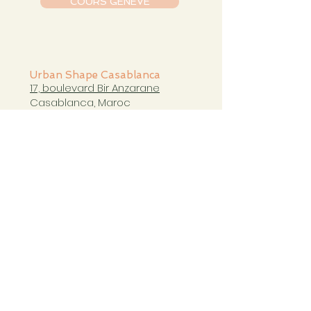
COURS GENÈVE
Urban Shape Casablanca
17, boulevard Bir Anzarane
Casablanca, Maroc
casablanca@urbanshapestudio.com
Tel. +212 6
63 751 321
Cours du mardi au samedi
de 09h à 20h30
COURS CASABLANCA