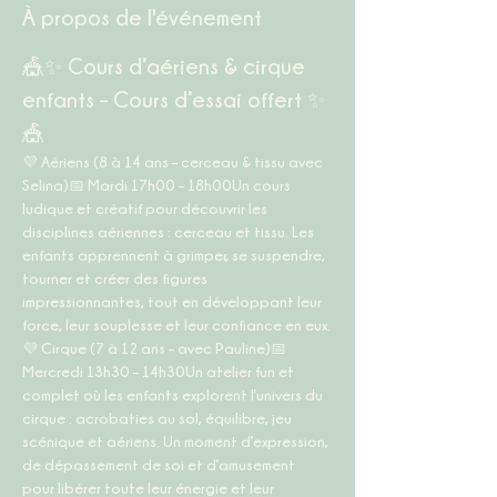
À propos de l'événement
🎪✨ Cours d’aériens & cirque 
enfants – Cours d’essai offert ✨
🎪
💜 
Aériens (8 à 14 ans – cerceau & tissu avec 
Selina)
📅 
Mardi 17h00 – 18h00
Un cours 
ludique et créatif pour découvrir les 
disciplines aériennes : cerceau et tissu. Les 
enfants apprennent à grimper, se suspendre, 
tourner et créer des figures 
impressionnantes, tout en développant leur 
force, leur souplesse et leur confiance en eux.
💜 
Cirque (7 à 12 ans – avec Pauline)
📅 
Mercredi 13h30 – 14h30
Un atelier fun et 
complet où les enfants explorent l’univers du 
cirque : acrobaties au sol, équilibre, jeu 
scénique et aériens. Un moment d’expression, 
de dépassement de soi et d’amusement 
pour libérer toute leur énergie et leur 