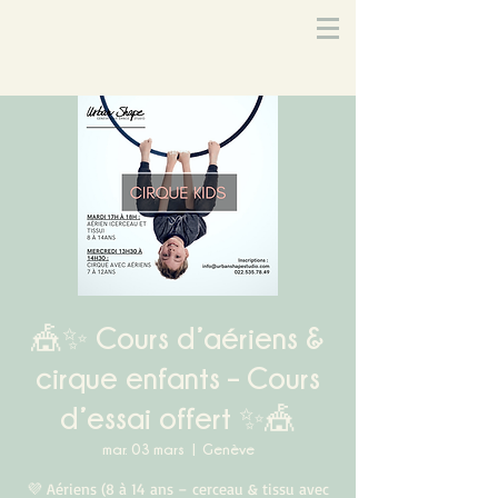
🎪✨ Cours d’aériens &
cirque enfants – Cours
d’essai offert ✨🎪
mar. 03 mars
  |  
Genève
💜 Aériens (8 à 14 ans – cerceau & tissu avec