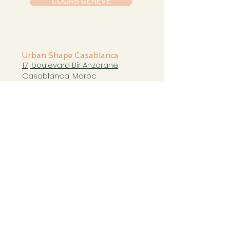
COURS GENÈVE
Urban Shape Casablanca
17, boulevard Bir Anzarane
Casablanca, Maroc
casablanca@urbanshapestudio.com
Tel. +212 6
63 751 321
Cours du mardi au samedi
de 09h à 20h30
COURS CASABLANCA