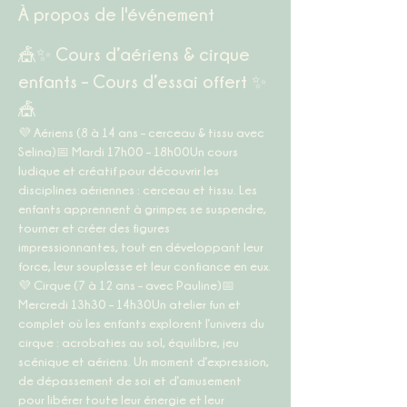
À propos de l'événement
🎪✨ Cours d’aériens & cirque 
enfants – Cours d’essai offert ✨
🎪
💜 
Aériens (8 à 14 ans – cerceau & tissu avec 
Selina)
📅 
Mardi 17h00 – 18h00
Un cours 
ludique et créatif pour découvrir les 
disciplines aériennes : cerceau et tissu. Les 
enfants apprennent à grimper, se suspendre, 
tourner et créer des figures 
impressionnantes, tout en développant leur 
force, leur souplesse et leur confiance en eux.
💜 
Cirque (7 à 12 ans – avec Pauline)
📅 
Mercredi 13h30 – 14h30
Un atelier fun et 
complet où les enfants explorent l’univers du 
cirque : acrobaties au sol, équilibre, jeu 
scénique et aériens. Un moment d’expression, 
de dépassement de soi et d’amusement 
pour libérer toute leur énergie et leur 