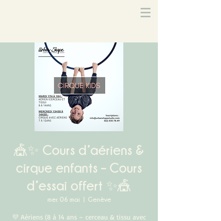
🎪✨ Cours d’aériens &
cirque enfants – Cours
d’essai offert ✨🎪
mer. 06 mai
  |  
Genève
💜 Aériens (8 à 14 ans – cerceau & tissu avec