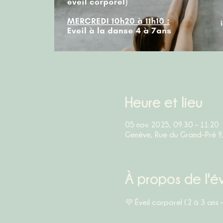
Heure et lieu
05 nov. 2025, 09:30 – 11:20
Genève, Rue du Grand-Pré 9
À propos de l'
💜 
Éveil corporel (2 à 3 ans 