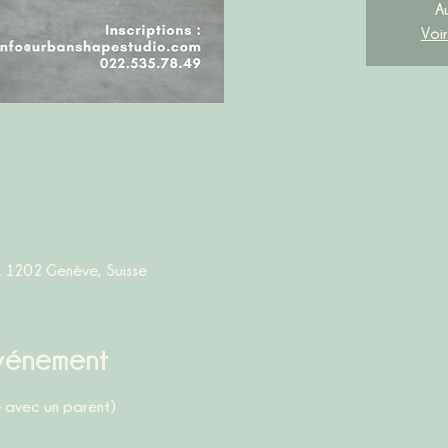
A
Voi
, 1202 Genève, Suisse
événement
– avec un parent)