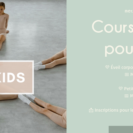
mer
Cour
pou
💜 Éveil corpo
📅 
💜 Peti
📅 M
📩 Inscriptions pour 