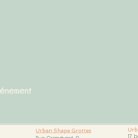
vénement
Urb
Urban Shape Grottes
17, 