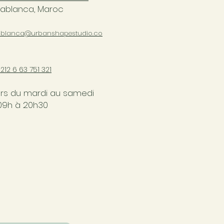
ablanca, Maroc
blanca@urbanshapestudio.co
+212 6
63 751 321
rs du mardi au samedi
09h à 20h30