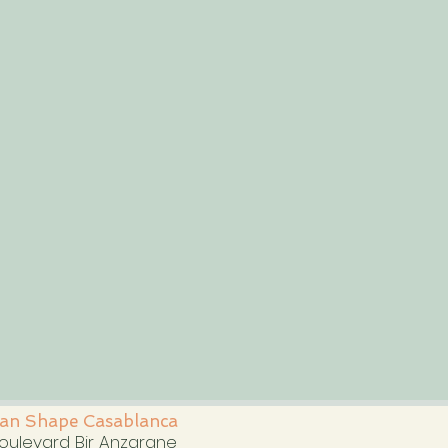
an Shape Casablanca
boulevard Bir Anzarane