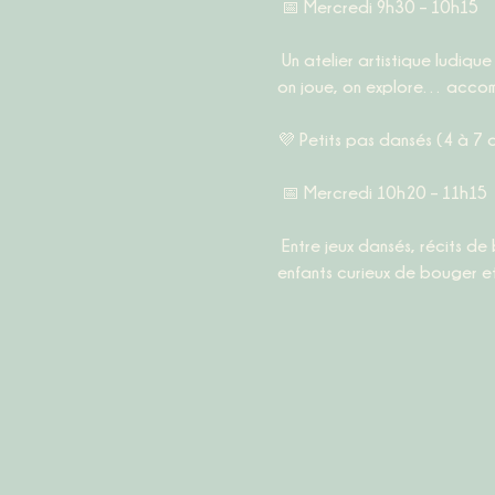
 📅 
Mercredi 9h30 – 10h15
 Un atelier artistique ludique pour éveiller les tout-petits à leur corps, au rythme, à l’espace et aux mouvements. On danse, 
on joue, on explore… accom
💜 
Petits pas dansés (4 à 7 
 📅 
Mercredi 10h20 – 11h15
 Entre jeux dansés, récits de ballets, explorations corporelles et créations inventives, cet atelier de danse créatif invite les 
enfants curieux de bouger et