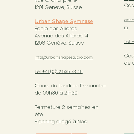
Rue Grand-pré, 9
Cas
1201 Genève, Suisse
casa
Urban Shape Gymnase
m
Ecole des Allières
Avenue des Allières 14
Tel. 
1208 Genève, Suisse
Cou
info@urbanshapestudio.com
de 
Tel. +41 (0
)22 535 78 49
Cours du Lundi au Dimanche
de 09h30 à 21h30
Fermeture 2 semaines en
été
Planning allégé à Noël