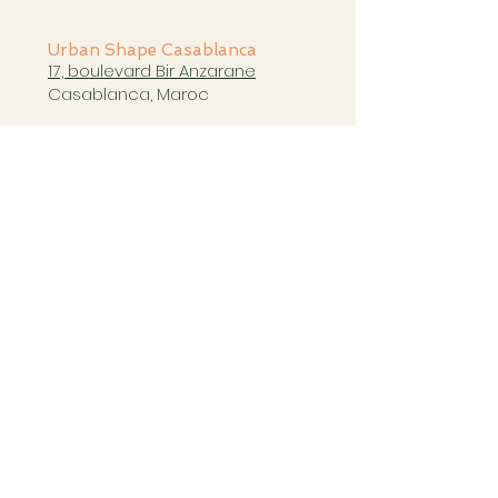
Urban Shape Casablanca
17, boulevard Bir Anzarane
Casablanca, Maroc
casablanca@urbanshapestudio.com
Tel. +212 6
63 751 321
Cours du mardi au samedi
de 09h à 20h30
COURS CASABLANCA
Copyright Ⓒ Urban Shape 2023