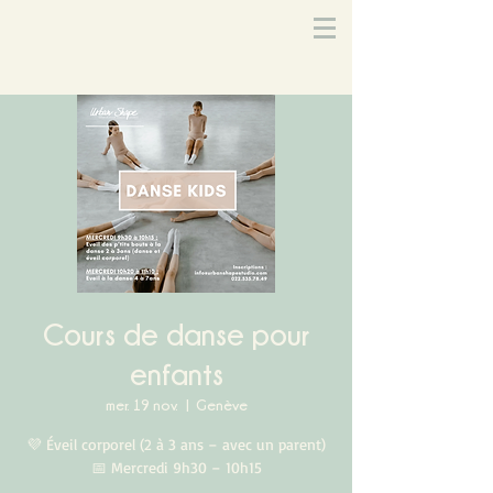
Cours de danse pour
enfants
mer. 19 nov.
  |  
Genève
💜 Éveil corporel (2 à 3 ans – avec un parent)
📅 Mercredi 9h30 – 10h15