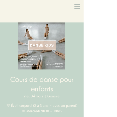
Cours de danse pour
enfants
mer. 04 mars
  |  
Genève
💜 Éveil corporel (2 à 3 ans – avec un parent)
📅 Mercredi 9h30 – 10h15