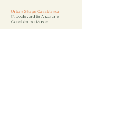
Urban Shape Casablanca
17, boulevard Bir Anzarane
Casablanca, Maroc
casablanca@urbanshapestudio.com
Tel. +212 6
63 751 321
Cours du mardi au samedi
de 09h à 20h30
COURS CASABLANCA
Copyright Ⓒ Urban Shape 2023