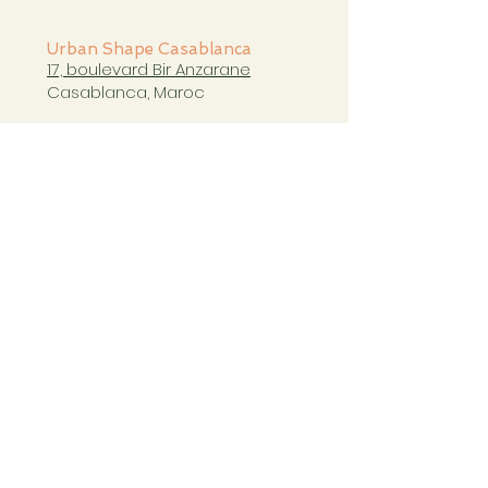
Urban Shape Casablanca
17, boulevard Bir Anzarane
Casablanca, Maroc
casablanca@urbanshapestudio.com
Tel. +212 6
63 751 321
Cours du mardi au samedi
de 09h à 20h30
COURS CASABLANCA
Copyright Ⓒ Urban Shape 2023