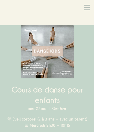
Cours de danse pour
enfants
mer. 27 mai
  |  
Genève
💜 Éveil corporel (2 à 3 ans – avec un parent)
📅 Mercredi 9h30 – 10h15