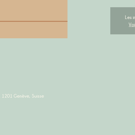
Les i
Vo
 1201 Genève, Suisse