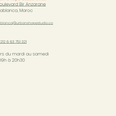
boulevard Bir Anzarane
ablanca, Maroc
blanca@urbanshapestudio.co
+212 6
63 751 321
rs du mardi au samedi
09h à 20h30