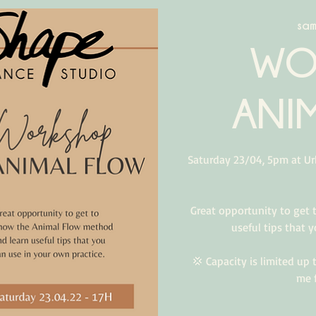
sam
WO
ANI
Saturday 23/04, 5pm at Ur
Great opportunity to get
useful tips that 
💢 Capacity is limited up
me 