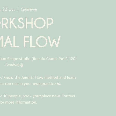
. 23 avr.
  |  
Genève
RKSHOP
MAL FLOW
ban Shape studio (Rue du Grand-Pré 9, 1201
Genève)🪴.
 to know the Animal Flow method and learn
you can use in your own practice ☯️.
 to 10 people, book your place now. Contact
for more information.