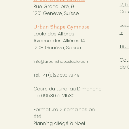
17, 
Rue Grand-pré, 9
Cas
1201 Genève, Suisse
casa
Urban Shape Gymnase
m
Ecole des Allières
Avenue des Allières 14
Tel. 
1208 Genève, Suisse
Cou
info@urbanshapestudio.com
de 
Tel. +41 (0
)22 535 78 49
Cours du Lundi au Dimanche
de 09h30 à 21h30
Fermeture 2 semaines en
été
Planning allégé à Noël