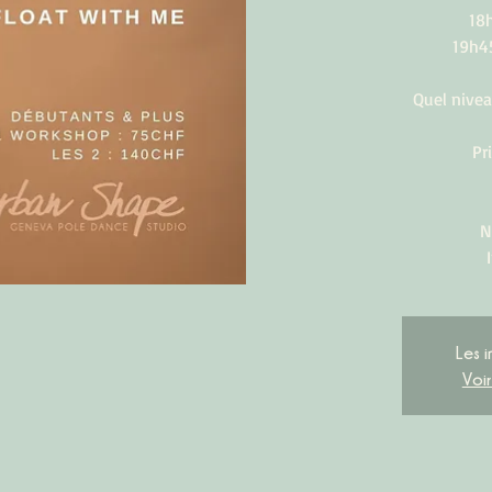
18h
19h4
Quel nivea
Pr
N
Les i
Voi