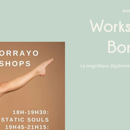
mar
Work
Bo
La magnifique @gaborray