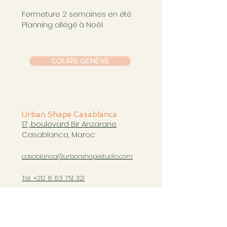
Fermeture 2 semaines en été
Planning allégé à Noël
COURS GENÈVE
Urban Shape Casablanca
17, boulevard Bir Anzarane
Casablanca, Maroc
casablanca@urbanshapestudio.com
Tel. +212 6
63 751 321
Cours du mardi au samedi
de 09h à 20h30