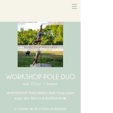
WORKSHOP POLE DUO
sam. 22 oct.
  |  
Genève
🔥WORKSHOP POLE DANCE DUO ! Avec notre
super duo Norina & Aurélianne ❤️
▪ 1 atelier de 2h à faire en binôme