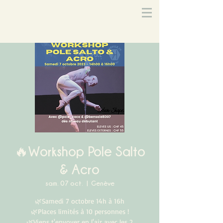
🔥Workshop Pole Salto
& Acro
sam. 07 oct.
  |  
Genève
🌿Samedi 7 octobre 14h à 16h
🌿Places limités à 10 personnes !
🌿Viens t'envoyer en l'air avec les 2