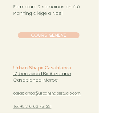
Fermeture 2 semaines en été
Planning allégé à Noël
COURS GENÈVE
Urban Shape Casablanca
17, boulevard Bir Anzarane
Casablanca, Maroc
casablanca@urbanshapestudio.com
Tel. +212 6
63 751 321
Cours du mardi au samedi
de 09h à 20h30