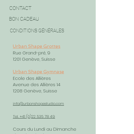
CONTACT
BON CADEAU
CONDITIONS GÉNÉRALES
Urban Shape Grottes
Rue Grand-pré, 9
1201 Genève, Suisse
Urban Shape Gymnase
Ecole des Allières
Avenue des Allières 14
1208 Genève, Suisse
info@urbanshapestudio.com
Tel. +41 (0
)22 535 78 49
Cours du Lundi au Dimanche