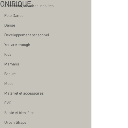
ONIRIQUE
Anecdotes, histoires insolites
Pole Dance
Danse
Développement personnel
You are enough
Kids
Mamans
Beauté
Mode
Matériel et accessoires
EVG
Santé et bien-être
Urban Shape