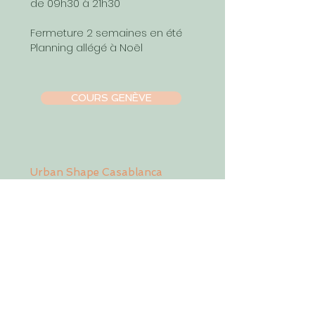
de 09h30 à 21h30
Fermeture 2 semaines en été
Planning allégé à Noël
COURS GENÈVE
Urban Shape Casablanca
17, boulevard Bir Anzarane
Casablanca, Maroc
casablanca@urbanshapestudio.com
Tel. +212 6
63 751 321
Cours du mardi au samedi
de 09h à 20h30