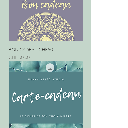
BON CADEAU CHF50
Price
CHF 50.00